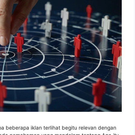
beberapa iklan terlihat begitu relevan dengan