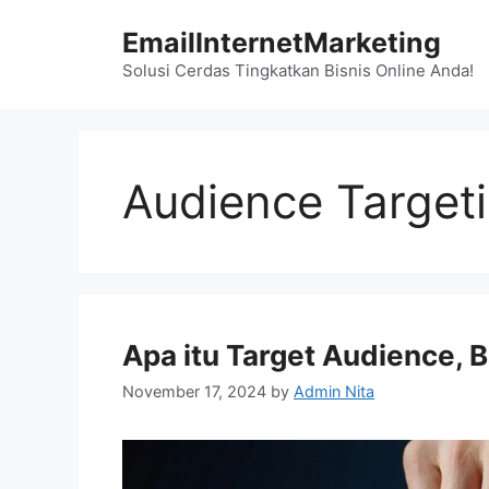
Skip
EmailInternetMarketing
to
content
Solusi Cerdas Tingkatkan Bisnis Online Anda!
Audience Target
Apa itu Target Audience, 
November 17, 2024
by
Admin Nita