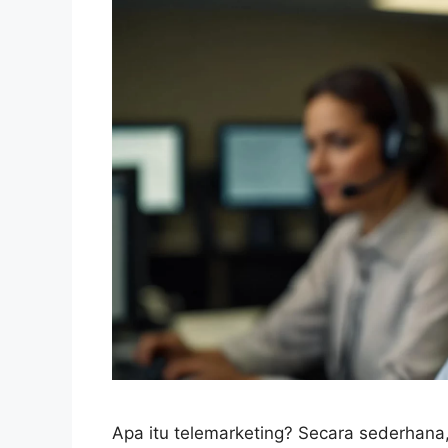
Apa itu telemarketing? Secara sederhan