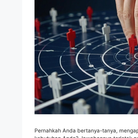
Pernahkah Anda bertanya-tanya, mengapa 