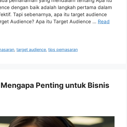
pada pemahaman yang mendalam tentang Apa itu
ience dengan baik adalah langkah pertama dalam
if. Tapi sebenarnya, apa itu target audience
arget Audience? Apa itu Target Audience …
Read
masaran
,
target audience
,
tips pemasaran
 Mengapa Penting untuk Bisnis