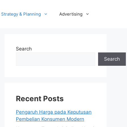
Strategy & Planning
Advertising
Search
Search
Recent Posts
Pengaruh Harga pada Keputusan
Pembelian Konsumen Modern