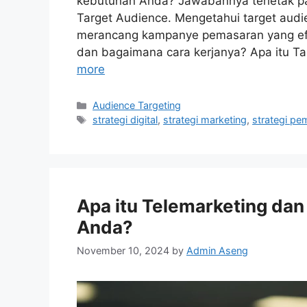
kebutuhan Anda? Jawabannya terletak 
Target Audience. Mengetahui target aud
merancang kampanye pemasaran yang efekt
dan bagaimana cara kerjanya? Apa itu T
more
Categories
Audience Targeting
Tags
strategi digital
,
strategi marketing
,
strategi pe
Apa itu Telemarketing dan
Anda?
November 10, 2024
by
Admin Aseng