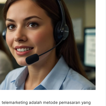
a, telemarketing adalah metode pemasaran yang