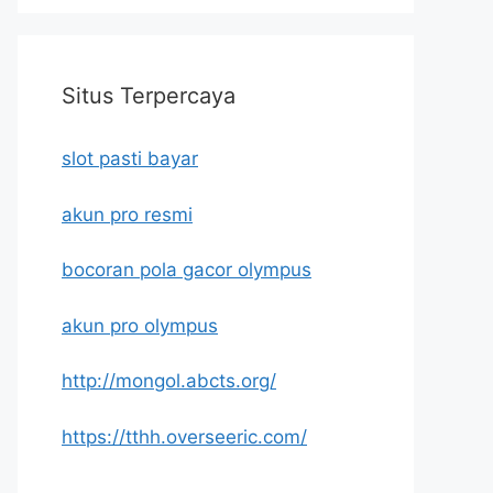
Situs Terpercaya
slot pasti bayar
akun pro resmi
bocoran pola gacor olympus
akun pro olympus
http://mongol.abcts.org/
https://tthh.overseeric.com/