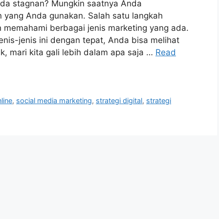
nda stagnan? Mungkin saatnya Anda
n yang Anda gunakan. Salah satu langkah
 memahami berbagai jenis marketing yang ada.
s-jenis ini dengan tepat, Anda bisa melihat
k, mari kita gali lebih dalam apa saja …
Read
line
,
social media marketing
,
strategi digital
,
strategi