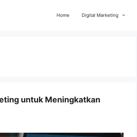
Home
Digital Marketing
keting untuk Meningkatkan