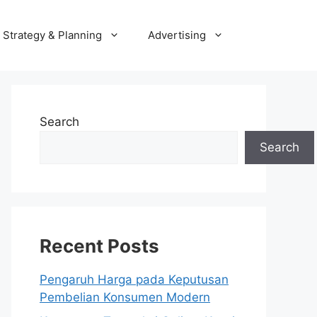
Strategy & Planning
Advertising
Search
Search
Recent Posts
Pengaruh Harga pada Keputusan
Pembelian Konsumen Modern