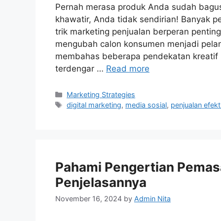
Pernah merasa produk Anda sudah bagus,
khawatir, Anda tidak sendirian! Banyak p
trik marketing penjualan berperan pentin
mengubah calon konsumen menjadi pelangga
membahas beberapa pendekatan kreatif 
terdengar …
Read more
Categories
Marketing Strategies
Tags
digital marketing
,
media sosial
,
penjualan efekti
Pahami Pengertian Pemasa
Penjelasannya
November 16, 2024
by
Admin Nita