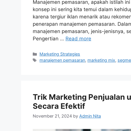
Manajemen pemasaran, apakah istilah ini
konsep ini sering kita temui dalam kehi
karena tergiur iklan menarik atau rekomen
penerapan manajemen pemasaran. Dalam a
manajemen pemasaran, jenis-jenisnya, se
Pengertian …
Read more
Categories
Marketing Strategies
Tags
manajemen pemasaran
,
marketing mix
,
segmen
Trik Marketing Penjualan
Secara Efektif
November 21, 2024
by
Admin Nita